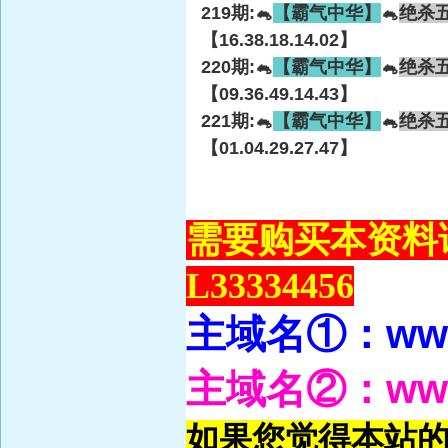
219期:🐁
【霸气中华】
🐁
绝杀
【16.38.18.14.02】
220期:🐁
【霸气中华】
🐁
绝杀
【09.36.49.14.43】
221期:🐁
【霸气中华】
🐁
绝杀
【01.04.29.27.47】
需要购买本资料
L33334456
ww
主域名①：
ww
主域名②：
如果您觉得本站的