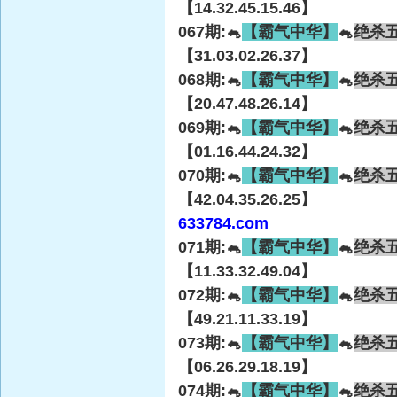
【14.32.45.15.46】
067期:🐁
【霸气中华】
🐁
绝杀
【31.03.02.26.37】
068期:🐁
【霸气中华】
🐁
绝杀
【20.47.48.26.14】
069期:🐁
【霸气中华】
🐁
绝杀
【01.16.44.24.32】
070期:🐁
【霸气中华】
🐁
绝杀
【42.04.35.26.25】
633784.com
071期:🐁
【霸气中华】
🐁
绝杀
【11.33.32.49.04】
072期:🐁
【霸气中华】
🐁
绝杀
【49.21.11.33.19】
073期:🐁
【霸气中华】
🐁
绝杀
【06.26.29.18.19】
074期:🐁
【霸气中华】
🐁
绝杀