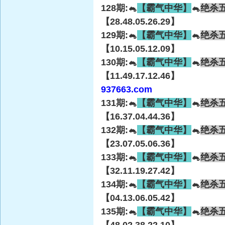
128期:🐁
【霸气中华】
🐁
绝杀
【28.48.05.26.29】
129期:🐁
【霸气中华】
🐁
绝杀
【10.15.05.12.09】
130期:🐁
【霸气中华】
🐁
绝杀
【11.49.17.12.46】
937663.com
131期:🐁
【霸气中华】
🐁
绝杀
【16.37.04.44.36】
132期:🐁
【霸气中华】
🐁
绝杀
【23.07.05.06.36】
133期:🐁
【霸气中华】
🐁
绝杀
【32.11.19.27.42】
134期:🐁
【霸气中华】
🐁
绝杀
【04.13.06.05.42】
135期:🐁
【霸气中华】
🐁
绝杀