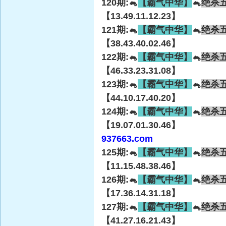
120期:🐁
【霸气中华】
🐁
绝杀
【13.49.11.12.23】
121期:🐁
【霸气中华】
🐁
绝杀
【38.43.40.02.46】
122期:🐁
【霸气中华】
🐁
绝杀
【46.33.23.31.08】
123期:🐁
【霸气中华】
🐁
绝杀
【44.10.17.40.20】
124期:🐁
【霸气中华】
🐁
绝杀
【19.07.01.30.46】
937663.com
125期:🐁
【霸气中华】
🐁
绝杀
【11.15.48.38.46】
126期:🐁
【霸气中华】
🐁
绝杀
【17.36.14.31.18】
127期:🐁
【霸气中华】
🐁
绝杀
【41.27.16.21.43】