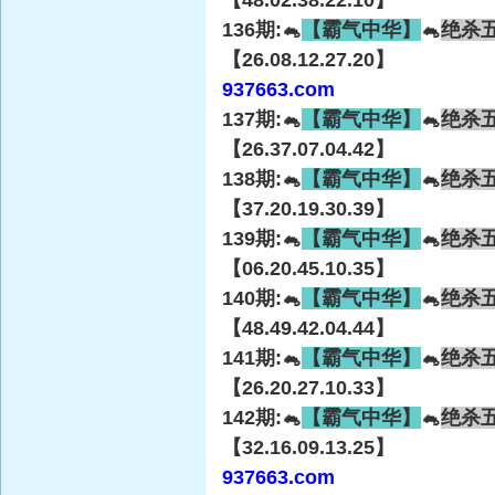
【48.02.38.22.10】
136期:🐁
【霸气中华】
🐁
绝杀
【26.08.12.27.20】
937663.com
137期:🐁
【霸气中华】
🐁
绝杀
【26.37.07.04.42】
138期:🐁
【霸气中华】
🐁
绝杀
【37.20.19.30.39】
139期:🐁
【霸气中华】
🐁
绝杀
【06.20.45.10.35】
140期:🐁
【霸气中华】
🐁
绝杀
【48.49.42.04.44】
141期:🐁
【霸气中华】
🐁
绝杀
【26.20.27.10.33】
142期:🐁
【霸气中华】
🐁
绝杀
【32.16.09.13.25】
937663.com