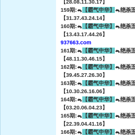
【28.08.11.30.17】
159期:🐁
【霸气中华】
🐁
绝杀
【31.37.43.24.14】
160期:🐁
【霸气中华】
🐁
绝杀
【13.43.17.44.26】
937663.com
161期:🐁
【霸气中华】
🐁
绝杀
【48.11.30.46.15】
162期:🐁
【霸气中华】
🐁
绝杀
【39.45.27.26.30】
163期:🐁
【霸气中华】
🐁
绝杀
【10.30.26.16.06】
164期:🐁
【霸气中华】
🐁
绝杀
【03.20.06.04.23】
165期:🐁
【霸气中华】
🐁
绝杀
【22.39.04.41.16】
166期:🐁
【霸气中华】
🐁
绝杀