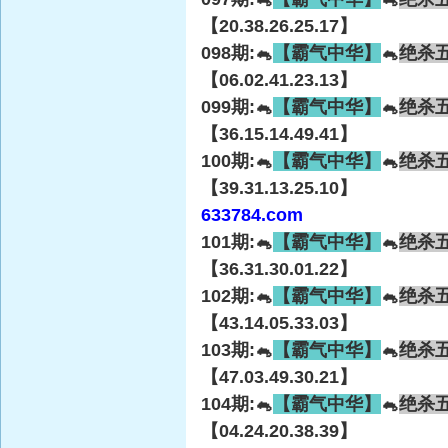
【20.38.26.25.17】
098期:🐁
【霸气中华】
🐁
绝杀
【06.02.41.23.13】
099期:🐁
【霸气中华】
🐁
绝杀
【36.15.14.49.41】
100期:🐁
【霸气中华】
🐁
绝杀
【39.31.13.25.10】
633784.com
101期:🐁
【霸气中华】
🐁
绝杀
【36.31.30.01.22】
102期:🐁
【霸气中华】
🐁
绝杀
【43.14.05.33.03】
103期:🐁
【霸气中华】
🐁
绝杀
【47.03.49.30.21】
104期:🐁
【霸气中华】
🐁
绝杀
【04.24.20.38.39】