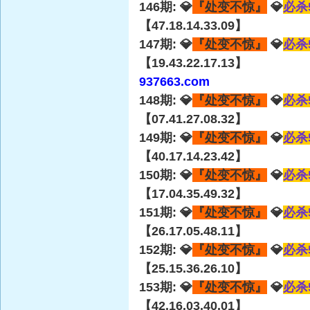
146期: 💎
『处变不惊』
💎
必杀
【47.18.14.33.09】
147期: 💎
『处变不惊』
💎
必杀
【19.43.22.17.13】
937663.com
148期: 💎
『处变不惊』
💎
必杀
【07.41.27.08.32】
149期: 💎
『处变不惊』
💎
必杀
【40.17.14.23.42】
150期: 💎
『处变不惊』
💎
必杀
【17.04.35.49.32】
151期: 💎
『处变不惊』
💎
必杀
【26.17.05.48.11】
152期: 💎
『处变不惊』
💎
必杀
【25.15.36.26.10】
153期: 💎
『处变不惊』
💎
必杀
【42.16.03.40.01】