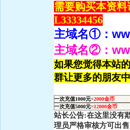
需要购买本资料
L33334456
ww
主域名①：
ww
主域名②：
如果您觉得本站的
群让更多的朋友中
一次充值1000元
=
2000金币
一次充值5000元
=
12000金币
站长公告:在这里没有
理员严格审核方可出