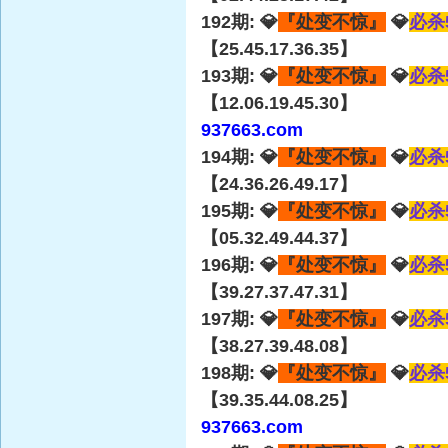
192期: 💎
『处变不惊』
💎
必杀
【25.45.17.36.35】
193期: 💎
『处变不惊』
💎
必杀
【12.06.19.45.30】
937663.com
194期: 💎
『处变不惊』
💎
必杀
【24.36.26.49.17】
195期: 💎
『处变不惊』
💎
必杀
【05.32.49.44.37】
196期: 💎
『处变不惊』
💎
必杀
【39.27.37.47.31】
197期: 💎
『处变不惊』
💎
必杀
【38.27.39.48.08】
198期: 💎
『处变不惊』
💎
必杀
【39.35.44.08.25】
937663.com