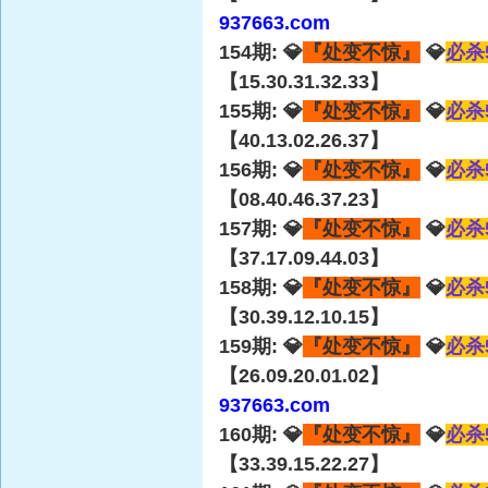
937663.com
154期: 💎
『处变不惊』
💎
必杀
【15.30.31.32.33】
155期: 💎
『处变不惊』
💎
必杀
【40.13.02.26.37】
156期: 💎
『处变不惊』
💎
必杀
【08.40.46.37.23】
157期: 💎
『处变不惊』
💎
必杀
【37.17.09.44.03】
158期: 💎
『处变不惊』
💎
必杀
【30.39.12.10.15】
159期: 💎
『处变不惊』
💎
必杀
【26.09.20.01.02】
937663.com
160期: 💎
『处变不惊』
💎
必杀
【33.39.15.22.27】