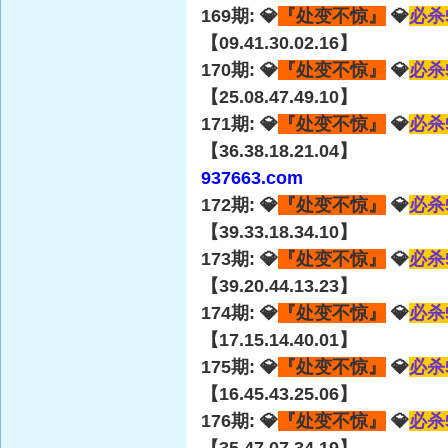
169期: 💎
『处变不惊』
💎
必杀
【09.41.30.02.16】
170期: 💎
『处变不惊』
💎
必杀
【25.08.47.49.10】
171期: 💎
『处变不惊』
💎
必杀
【36.38.18.21.04】
937663.com
172期: 💎
『处变不惊』
💎
必杀
【39.33.18.34.10】
173期: 💎
『处变不惊』
💎
必杀
【39.20.44.13.23】
174期: 💎
『处变不惊』
💎
必杀
【17.15.14.40.01】
175期: 💎
『处变不惊』
💎
必杀
【16.45.43.25.06】
176期: 💎
『处变不惊』
💎
必杀