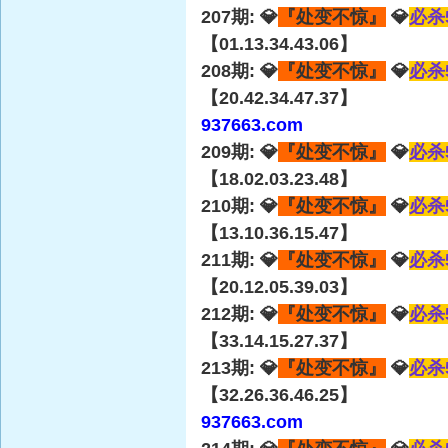
207期: 💎
『处变不惊』
💎
必杀
【01.13.34.43.06】
208期: 💎
『处变不惊』
💎
必杀
【20.42.34.47.37】
937663.com
209期: 💎
『处变不惊』
💎
必杀
【18.02.03.23.48】
210期: 💎
『处变不惊』
💎
必杀
【13.10.36.15.47】
211期: 💎
『处变不惊』
💎
必杀
【20.12.05.39.03】
212期: 💎
『处变不惊』
💎
必杀
【33.14.15.27.37】
213期: 💎
『处变不惊』
💎
必杀
【32.26.36.46.25】
937663.com