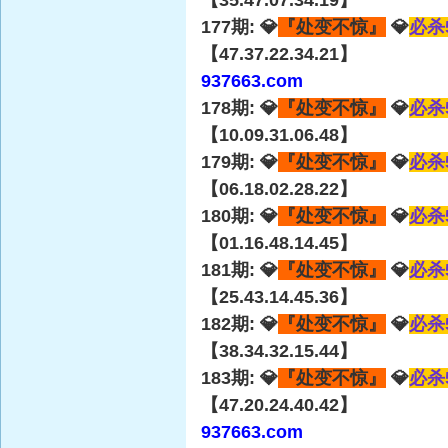
【35.47.07.34.19】
177期: 💎
『处变不惊』
💎
必杀
【47.37.22.34.21】
937663.com
178期: 💎
『处变不惊』
💎
必杀
【10.09.31.06.48】
179期: 💎
『处变不惊』
💎
必杀
【06.18.02.28.22】
180期: 💎
『处变不惊』
💎
必杀
【01.16.48.14.45】
181期: 💎
『处变不惊』
💎
必杀
【25.43.14.45.36】
182期: 💎
『处变不惊』
💎
必杀
【38.34.32.15.44】
183期: 💎
『处变不惊』
💎
必杀
【47.20.24.40.42】
937663.com