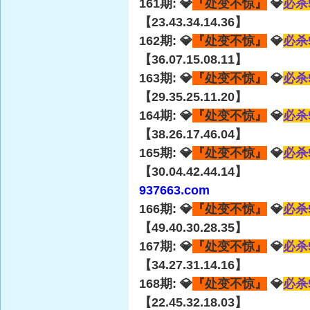
161期: 💎
『处变不惊』
💎
必杀
【23.43.34.14.36】
162期: 💎
『处变不惊』
💎
必杀
【36.07.15.08.11】
163期: 💎
『处变不惊』
💎
必杀
【29.35.25.11.20】
164期: 💎
『处变不惊』
💎
必杀
【38.26.17.46.04】
165期: 💎
『处变不惊』
💎
必杀
【30.04.42.44.14】
937663.com
166期: 💎
『处变不惊』
💎
必杀
【49.40.30.28.35】
167期: 💎
『处变不惊』
💎
必杀
【34.27.31.14.16】
168期: 💎
『处变不惊』
💎
必杀
【22.45.32.18.03】