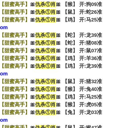
【甜蜜高手】
🎀
仇杀①肖
🎀 【猴】 开:狗09准
【甜蜜高手】
🎀
仇杀①肖
🎀 【鼠】 开:蛇26准
【甜蜜高手】
🎀
仇杀①肖
🎀 【鸡】 开:马25准
com
【甜蜜高手】
🎀
仇杀①肖
🎀 【蛇】 开:龙39准
【甜蜜高手】
🎀
仇杀①肖
🎀 【蛇】 开:猪08准
【甜蜜高手】
🎀
仇杀①肖
🎀 【猪】 开:鼠07准
【甜蜜高手】
🎀
仇杀①肖
🎀 【鸡】 开:羊36准
【甜蜜高手】
🎀
仇杀①肖
🎀 【鸡】 开:龙39准
com
【甜蜜高手】
🎀
仇杀①肖
🎀 【鼠】 开:猪32准
【甜蜜高手】
🎀
仇杀①肖
🎀 【猴】 开:兔40准
【甜蜜高手】
🎀
仇杀①肖
🎀 【鸡】 开:马25准
【甜蜜高手】
🎀
仇杀①肖
🎀 【猴】 开:虎05准
【甜蜜高手】
🎀
仇杀①肖
🎀 【兔】 开:龙03准
com
【甜蜜高手】
🎀
仇杀①肖
🎀 【鼠】 开:猴47准