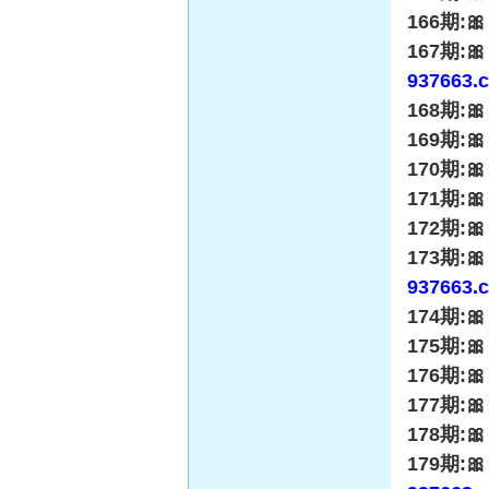
166期:🎀
167期:🎀
937663.
168期:🎀
169期:🎀
170期:🎀
171期:🎀
172期:🎀
173期:🎀
937663.
174期:🎀
175期:🎀
176期:🎀
177期:🎀
178期:🎀
179期:🎀