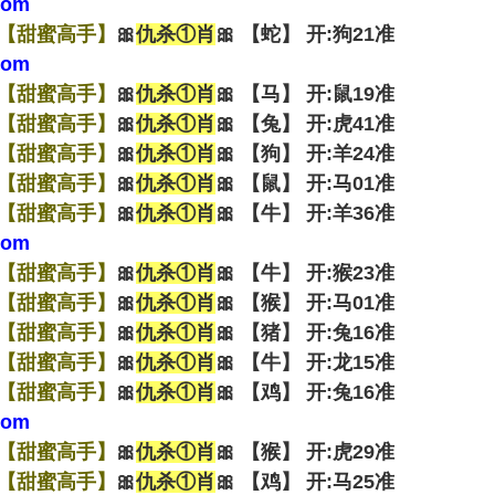
com
【甜蜜高手】
🎀
仇杀①肖
🎀 【蛇】 开:狗21准
com
【甜蜜高手】
🎀
仇杀①肖
🎀 【马】 开:鼠19准
【甜蜜高手】
🎀
仇杀①肖
🎀 【兔】 开:虎41准
【甜蜜高手】
🎀
仇杀①肖
🎀 【狗】 开:羊24准
【甜蜜高手】
🎀
仇杀①肖
🎀 【鼠】 开:马01准
【甜蜜高手】
🎀
仇杀①肖
🎀 【牛】 开:羊36准
com
【甜蜜高手】
🎀
仇杀①肖
🎀 【牛】 开:猴23准
【甜蜜高手】
🎀
仇杀①肖
🎀 【猴】 开:马01准
【甜蜜高手】
🎀
仇杀①肖
🎀 【猪】 开:兔16准
【甜蜜高手】
🎀
仇杀①肖
🎀 【牛】 开:龙15准
【甜蜜高手】
🎀
仇杀①肖
🎀 【鸡】 开:兔16准
com
【甜蜜高手】
🎀
仇杀①肖
🎀 【猴】 开:虎29准
【甜蜜高手】
🎀
仇杀①肖
🎀 【鸡】 开:马25准