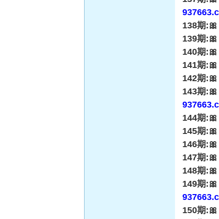
937663.
138期:🎀
139期:🎀
140期:🎀
141期:🎀
142期:🎀
143期:🎀
937663.
144期:🎀
145期:🎀
146期:🎀
147期:🎀
148期:🎀
149期:🎀
937663.
150期:🎀