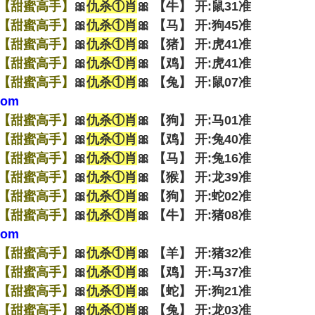
【甜蜜高手】
🎀
仇杀①肖
🎀 【牛】 开:鼠31准
【甜蜜高手】
🎀
仇杀①肖
🎀 【马】 开:狗45准
【甜蜜高手】
🎀
仇杀①肖
🎀 【猪】 开:虎41准
【甜蜜高手】
🎀
仇杀①肖
🎀 【鸡】 开:虎41准
【甜蜜高手】
🎀
仇杀①肖
🎀 【兔】 开:鼠07准
com
【甜蜜高手】
🎀
仇杀①肖
🎀 【狗】 开:马01准
【甜蜜高手】
🎀
仇杀①肖
🎀 【鸡】 开:兔40准
【甜蜜高手】
🎀
仇杀①肖
🎀 【马】 开:兔16准
【甜蜜高手】
🎀
仇杀①肖
🎀 【猴】 开:龙39准
【甜蜜高手】
🎀
仇杀①肖
🎀 【狗】 开:蛇02准
【甜蜜高手】
🎀
仇杀①肖
🎀 【牛】 开:猪08准
com
【甜蜜高手】
🎀
仇杀①肖
🎀 【羊】 开:猪32准
【甜蜜高手】
🎀
仇杀①肖
🎀 【鸡】 开:马37准
【甜蜜高手】
🎀
仇杀①肖
🎀 【蛇】 开:狗21准
【甜蜜高手】
🎀
仇杀①肖
🎀 【兔】 开:龙03准