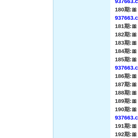
937663.
180期:🎀
937663.
181期:🎀
182期:🎀
183期:🎀
184期:🎀
185期:🎀
937663.
186期:🎀
187期:🎀
188期:🎀
189期:🎀
190期:🎀
937663.
191期:🎀
192期:🎀