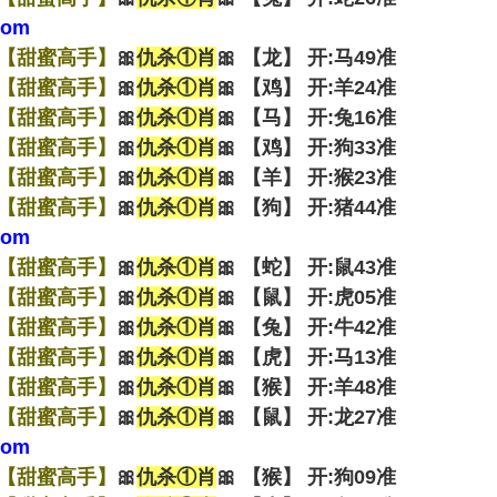
com
【甜蜜高手】
🎀
仇杀①肖
🎀 【龙】 开:马49准
【甜蜜高手】
🎀
仇杀①肖
🎀 【鸡】 开:羊24准
【甜蜜高手】
🎀
仇杀①肖
🎀 【马】 开:兔16准
【甜蜜高手】
🎀
仇杀①肖
🎀 【鸡】 开:狗33准
【甜蜜高手】
🎀
仇杀①肖
🎀 【羊】 开:猴23准
【甜蜜高手】
🎀
仇杀①肖
🎀 【狗】 开:猪44准
com
【甜蜜高手】
🎀
仇杀①肖
🎀 【蛇】 开:鼠43准
【甜蜜高手】
🎀
仇杀①肖
🎀 【鼠】 开:虎05准
【甜蜜高手】
🎀
仇杀①肖
🎀 【兔】 开:牛42准
【甜蜜高手】
🎀
仇杀①肖
🎀 【虎】 开:马13准
【甜蜜高手】
🎀
仇杀①肖
🎀 【猴】 开:羊48准
【甜蜜高手】
🎀
仇杀①肖
🎀 【鼠】 开:龙27准
com
【甜蜜高手】
🎀
仇杀①肖
🎀 【猴】 开:狗09准