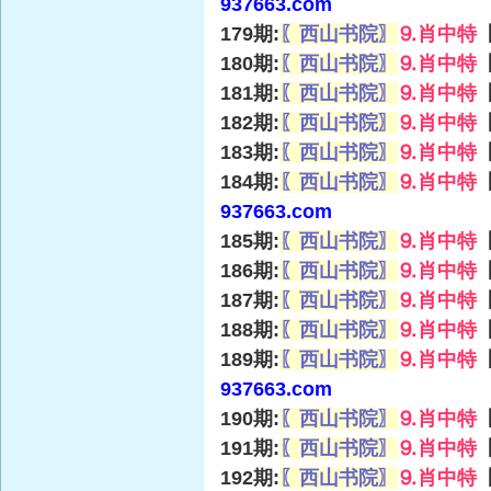
937663.com
179期:
〖西山书院〗
⒐肖中特
180期:
〖西山书院〗
⒐肖中特
181期:
〖西山书院〗
⒐肖中特
182期:
〖西山书院〗
⒐肖中特
183期:
〖西山书院〗
⒐肖中特
184期:
〖西山书院〗
⒐肖中特
937663.com
185期:
〖西山书院〗
⒐肖中特
186期:
〖西山书院〗
⒐肖中特
187期:
〖西山书院〗
⒐肖中特
188期:
〖西山书院〗
⒐肖中特
189期:
〖西山书院〗
⒐肖中特
937663.com
190期:
〖西山书院〗
⒐肖中特
191期:
〖西山书院〗
⒐肖中特
192期:
〖西山书院〗
⒐肖中特