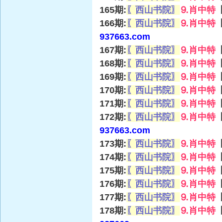
165期:
〖西山书院〗
⒐肖中特
166期:
〖西山书院〗
⒐肖中特
937663.com
167期:
〖西山书院〗
⒐肖中特
168期:
〖西山书院〗
⒐肖中特
169期:
〖西山书院〗
⒐肖中特
170期:
〖西山书院〗
⒐肖中特
171期:
〖西山书院〗
⒐肖中特
172期:
〖西山书院〗
⒐肖中特
937663.com
173期:
〖西山书院〗
⒐肖中特
174期:
〖西山书院〗
⒐肖中特
175期:
〖西山书院〗
⒐肖中特
176期:
〖西山书院〗
⒐肖中特
177期:
〖西山书院〗
⒐肖中特
178期:
〖西山书院〗
⒐肖中特