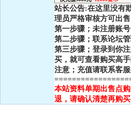
站长公告:在这里没有
理员严格审核方可出
第一步骤；未注册账号
第二步骤；联系论坛
第三步骤；登录到你注
买，就可查看购买高
注意；充值请联系客服
=================
本站资料单期出售点购
退，请确认清楚再购买