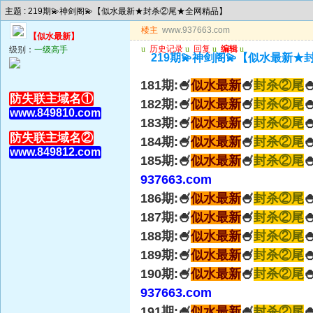
主题 : 219期💫神剑阁💫【似水最新★封杀②尾★全网精品】
楼主
www.937663.com
【似水最新】
u
历史记录
u
回复
u
编辑
u
级别：
一级高手
219期💫神剑阁💫【似水最新
181期:🍧
似水最新
🍧
封杀②尾

防失联主域名①
182期:🍧
似水最新
🍧
封杀②尾

www.849810.com
183期:🍧
似水最新
🍧
封杀②尾

防失联主域名②
184期:🍧
似水最新
🍧
封杀②尾

www.849812.com
185期:🍧
似水最新
🍧
封杀②尾

937663.com
186期:🍧
似水最新
🍧
封杀②尾

187期:🍧
似水最新
🍧
封杀②尾

188期:🍧
似水最新
🍧
封杀②尾

189期:🍧
似水最新
🍧
封杀②尾

190期:🍧
似水最新
🍧
封杀②尾

937663.com
191期:🍧
似水最新
🍧
封杀②尾
